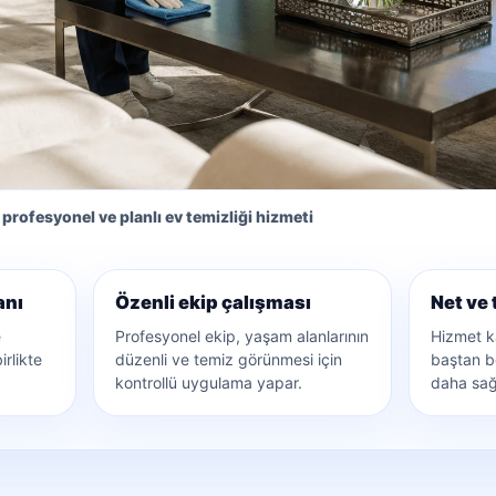
 profesyonel ve planlı ev temizliği hizmeti
anı
Özenli ekip çalışması
Net ve 
e
Profesyonel ekip, yaşam alanlarının
Hizmet k
irlikte
düzenli ve temiz görünmesi için
baştan be
kontrollü uygulama yapar.
daha sağlı