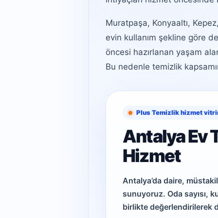
Muratpaşa, Konyaaltı, Kepez,
evin kullanım şekline göre değ
öncesi hazırlanan yaşam alanl
Bu nedenle temizlik kapsamın
Plus Temizlik hizmet vitri
Antalya Ev T
Hizmet
Antalya’da daire, müstakil
sunuyoruz. Oda sayısı, k
birlikte değerlendirilerek 