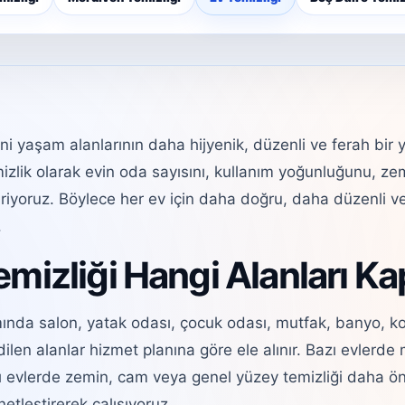
ni yaşam alanlarının daha hijyenik, düzenli ve ferah bir 
mizlik olarak evin oda sayısını, kullanım yoğunluğunu, ze
riyoruz. Böylece her ev için daha doğru, daha düzenli v
.
emizliği Hangi Alanları K
nda salon, yatak odası, çocuk odası, mutfak, banyo, kor
dilen alanlar hizmet planına göre ele alınır. Bazı evler
zı evlerde zemin, cam veya genel yüzey temizliği daha önce
etleştirerek çalışıyoruz.