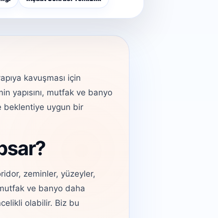
yapıya kavuşması için
min yapısını, mutfak ve banyo
e beklentiye uygun bir
apsar?
idor, zeminler, yüzeyler,
de mutfak ve banyo daha
likli olabilir. Biz bu