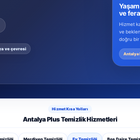
Yaşam 
ve fer
Hizmet k
ve beklen
doğru bir 
ya ve çevresi
Antalya 
Hizmet Kısa Yolları
Antalya Plus Temizlik Hizmetleri
izliği
Merdiven Temizliği
Ev Temizliği
Boş Daire Temiz