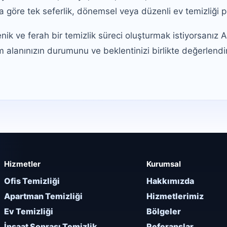
ca göre tek seferlik, dönemsel veya düzenli ev temizliği pl
enik ve ferah bir temizlik süreci oluşturmak istiyorsanız 
am alanınızın durumunu ve beklentinizi birlikte değerlend
Hizmetler
Kurumsal
Ofis Temizliği
Hakkımızda
Apartman Temizliği
Hizmetlerimiz
Ev Temizliği
Bölgeler
İnşaat Sonrası Temizlik
Referanslar