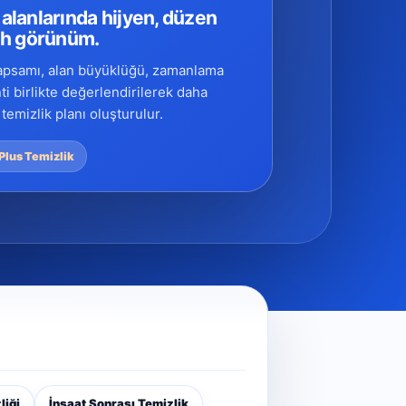
alanlarında hijyen, düzen
ah görünüm.
apsamı, alan büyüklüğü, zamanlama
ti birlikte değerlendirilerek daha
temizlik planı oluşturulur.
Plus Temizlik
liği
İnşaat Sonrası Temizlik